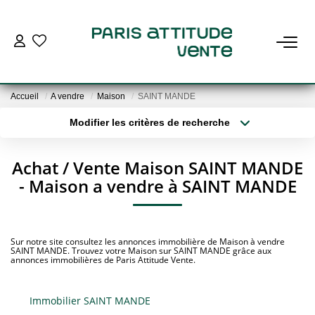
VENDRE
Accueil
A vendre
Maison
SAINT MANDE
ACHETER
Modifier les critères de recherche
Localisation
Type de bien
Localisation
Sélectionnez...
ESTIMER
Achat / Vente Maison SAINT MANDE
- Maison a vendre à SAINT MANDE
Surface min
Budget max
NOS RECHERCHES
Plus de critères
Créer une alerte
METTRE EN LOCATION
Sur notre site consultez les annonces immobilière de Maison à vendre
SAINT MANDE. Trouvez votre Maison sur SAINT MANDE grâce aux
annonces immobilières de Paris Attitude Vente.
L'AGENCE
Immobilier SAINT MANDE