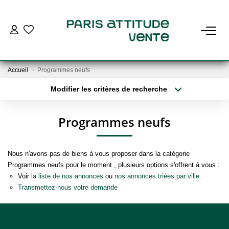
VENDRE
Accueil
Programmes neufs
ACHETER
Modifier les critères de recherche
Localisation
Type de bien
Localisation
Sélectionnez...
ESTIMER
Programmes neufs
Surface min
Budget max
NOS RECHERCHES
Nous n'avons pas de biens à vous proposer dans la catégorie
Plus de critères
Créer une alerte
Programmes neufs pour le moment , plusieurs options s'offrent à vous :
METTRE EN LOCATION
Voir
la liste de nos annonces
ou
nos annonces triées par ville.
Transmettez-nous votre demande
L'AGENCE